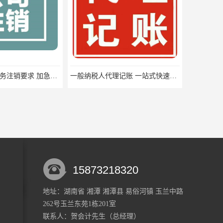
湘潭市岳塘区税务注销要求 加急办理
一般纳税人代理记账 一站式快速办理
15873218320
地址：湖南省 湘潭 湘潭县 易俗河镇 玉兰中路
262号玉兰东苑1栋201室
湘潭市雨湖区快速税务注销 一般纳税人税务申报 一站式服务
韶山市税费申报流程 个体工商户税务注销 快速高效
联系人：贺会计
先生
（总经理）