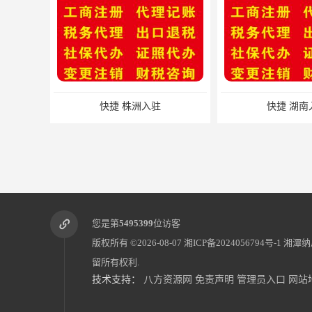
快捷 株洲入驻
快捷 湖南入驻
您是第
5495399
位访客
版权所有 ©2026-08-07
湘ICP备2024056794号-1
湘潭纳
留所有权利.
技术支持：
八方资源网
免责声明
管理员入口
网站
一般纳税人代理记账 办理步骤