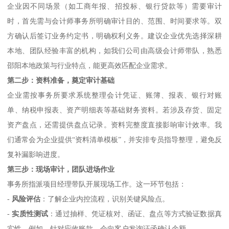
企业因不同场景（如工商年报、招投标、银行贷款等）需要审计
时，首先需与会计师事务所明确审计目的、范围、时间要求等。双
方确认后签订业务约定书，明确权利义务。建议企业优先选择深耕
本地、团队经验丰富的机构，如我们公司由高级会计师带队，熟悉
邵阳本地政策与行业特点，能更高效匹配企业需求。
第二步：资料准备，奠定审计基础
企业需按事务所要求系统整理会计凭证、账簿、报表、银行对账
单、纳税申报表、资产明细表等基础财务资料。若涉及存货、固定
资产盘点，还需提供盘点记录。资料完整度直接影响审计效率。我
们通常会为企业提供“资料清单模板”，并安排专员指导整理，避免反
复补漏影响进度。
第三步：现场审计，团队进场作业
事务所指派项目经理带队开展现场工作。这一环节包括：
-
风险评估
：了解企业内控流程，识别关键风险点。
-
实质性测试
：通过抽样、凭证核对、函证、盘点等方式验证数据真
实性。例如，针对应收账款，会向客户发询证函确认余额。