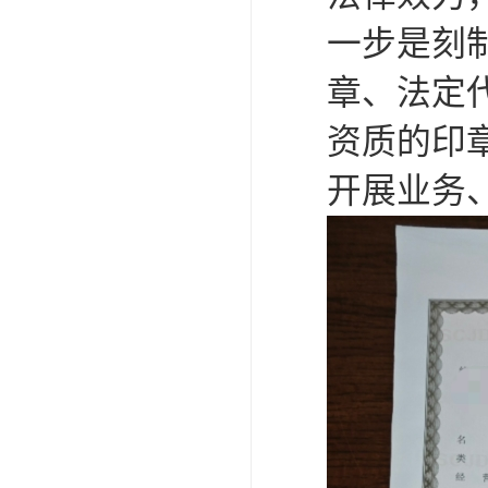
一步是刻
章、法定
资质的印
开展业务