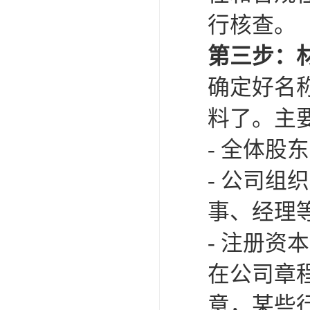
行核查。
第三步：
确定好名
料了。主
- 全体
- 公司
事、经理
- 注册
在公司章
意，某些