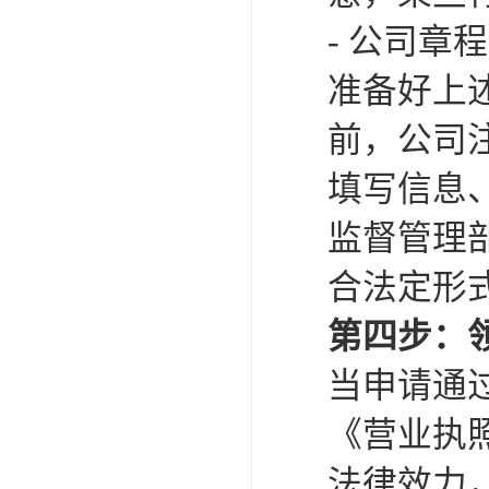
- 公司章
准备好上
前，公司
填写信息
监督管理
合法定形
第四步：
当申请通
《营业执
法律效力