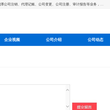
湘潭纳川会计服务有限公司主营从事：湘潭公司账务清理、湘潭公司注销、代理记账、公司变更、公司注册、审计报告等业务，公司设立有专门的代理注册部门，现有工商代办专员，部门经理从事工商代办多年，对各地区公司注册、公司变更、进出口业务等流程以及各行业公司注册、变更所需注意的细节都非常熟悉。
企业视频
公司介绍
公司动态