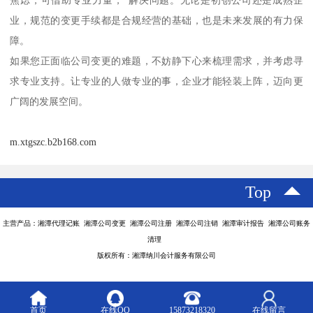
焦虑，可借助专业力量，*解决问题。无论是初创公司还是成熟企
业，规范的变更手续都是合规经营的基础，也是未来发展的有力保
障。
如果您正面临公司变更的难题，不妨静下心来梳理需求，并考虑寻
求专业支持。让专业的人做专业的事，企业才能轻装上阵，迈向更
广阔的发展空间。
m.xtgszc.b2b168.com
Top
主营产品：湘潭代理记账 湘潭公司变更 湘潭公司注册 湘潭公司注销 湘潭审计报告 湘潭公司账务
清理
版权所有：湘潭纳川会计服务有限公司
首页
在线QQ
15873218320
在线留言