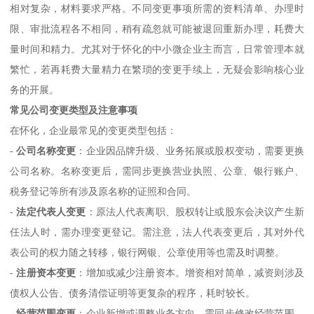
相对复杂，材料要求严格。不同变更事项所需的资料清单、办理时
限、审批流程各不相同，稍有疏忽就可能被退回重新办理，耗费大
量时间和精力。尤其对于怀化的中小微企业主而言，日常管理本就
繁忙，若再耗费大量精力在繁琐的变更手续上，无疑会影响核心业
务的开展。
常见公司变更类型及注意事项
在怀化，企业最常见的变更类型包括：
-
公司名称变更
：企业因品牌升级、业务拓展或股权变动，需要更换
公司名称。名称变更后，需同步更换营业执照、公章、银行账户、
税务登记等所有涉及原名称的证照和合同。
-
法定代表人变更
：原法人代表离职、股权转让或股东会决议产生新
任法人时，需办理变更登记。需注意，法人代表变更后，其对外代
表公司的权力随之转移，银行网银、公章使用等也需及时调整。
-
注册资本变更
：增加或减少注册资本。增资相对简单，减资则涉及
债权人公告、债务清偿证明等更复杂的程序，耗时较长。
-
经营范围变更
：企业新增或调整业务方向，需同步修改经营范围。