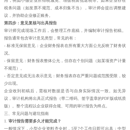
用，例如小微企业所得税减免、增值税留抵退税等。如果企业存在
税务问题（如发票不规范、成本归集不当），审计师会提出调整建
议，并协助企业修正账务。
第四步：意见复核与出具报告
审计师完成现场工作后，会整理工作底稿，并编制审计报告初稿。
报告通常包含审计意见类型，常见的有：
- 标准无保留意见：企业财务报表在所有重大方面公允反映了财务状
况。
- 保留意见：财务报表整体公允，但存在个别问题（如某项资产计量
不规范）。
- 否定意见或无法表示意见：财务报表存在严重问题或范围受限，较
少出现。
企业收到初稿后，需核对数据是否与自身实际情况一致。如无异
议，审计机构将出具正式报告（带二维码、签字盖章的PDF版或纸质
版）。整个流程以企业获得合规、可用的审计报告为终点。
三、常见问题与避坑指南
1.
审计报告需要多久才能完成？
一般情况下，小型企业资料齐全时，5至7个工作日即可出具；中型