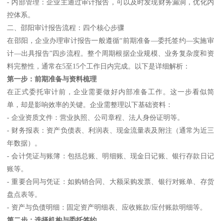
- 内部管理：企业主通过审计报告，可以及时发现财务漏洞，优化内
控体系。
二、邵阳审计报告流程：四个核心步骤
在邵阳，企业办理审计报告一般遵循“前期准备—委托签约—实施审
计—出具报告”四步流程。整个周期根据企业规模、业务复杂度和资
料完整性，通常在5至15个工作日内完成。以下是详细解析：
第一步：前期准备与资料梳理
在正式委托审计前，企业需要做好内部准备工作。这一步看似简
单，却是影响效率的关键。企业需整理以下基础资料：
- 企业资质文件：营业执照、公司章程、法人身份证明等。
- 财务报表：资产负债表、利润表、现金流量表及附注（通常为近三
年数据）。
- 会计凭证与账簿：包括总账、明细账、现金日记账、银行存款日记
账等。
- 重要合同与凭证：如购销合同、大额采购发票、银行对账单、存货
盘点表等。
- 资产与负债明细：固定资产明细表、应收账款/应付账款明细等。
第二步：选择机构与委托签约