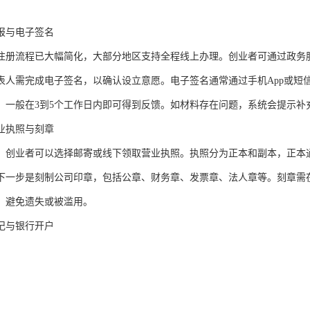
报与电子签名
注册流程已大幅简化，大部分地区支持全程线上办理。创业者可通过政务
表人需完成电子签名，以确认设立意愿。电子签名通常通过手机App或短
，一般在3到5个工作日内即可得到反馈。如材料存在问题，系统会提示补
业执照与刻章
，创业者可以选择邮寄或线下领取营业执照。执照分为正本和副本，正本
下一步是刻制公司印章，包括公章、财务章、发票章、法人章等。刻章需
，避免遗失或被滥用。
记与银行开户