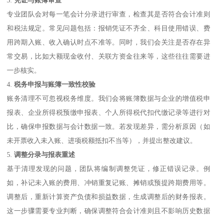
专业团队会对每一笔会计分录进行审查，检查其是否符合会计准则
和税法规定。常见问题包括：报销凭证不齐全、科目使用错误、费
用跨期入账、收入确认时点不准等。同时，我们会关注是否存在异
常交易，比如大额现金收付、关联方资金往来等，这些往往需要进
一步核实。
4.
税务申报与账簿一致性校验
账务清理不可忽视税务维度。我们会将账簿数据与企业的增值税申
报表、企业所得税预缴申报表、个人所得税代扣代缴记录等进行对
比，确保申报数据与会计数据一致。若发现差异，需分析原因（如
未开票收入未入账、进项税额抵扣不当等），并提出整改建议。
5.
调整分录与报表重述
基于清理发现的问题，团队将编制调整凭证，修正错误记录。例
如，补记未入账的费用、冲销重复记账、摊销或预提跨期费用等。
调整后，重新计算资产负债和损益数据，生成调整后的财务报表。
这一步骤需要专业判断，确保调整符合会计准则且不影响历史数据