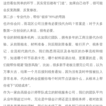
这些看似简单的环节，其实背后都有“门道”。如果自己动手，很可能
会反复跑腿、反复修改。
第二步：专业代办，帮你“省掉”99%的弯路
也许你会问，雨花区公司注册有必要找代办吗？答案是：对于大多
数第一次创业的人来说，很有必要。
专业的财税服务机构，比如我们团队，拥有多年的工商注册代办经
验。从前期核名、材料准备，到后期刻章备案、银行开户、税务登
记，全流程代跑代办。我们熟悉雨花区及各地区的办事流程和细
节，知道哪个环节容易卡壳，哪个材料容易出错。更重要的是，我
们能帮你规避“隐形风险”。比如，很多新手老板注册完公司后，以为
万事大吉，结果一个月后接到税务通知，因为没有及时申报被拉入
异常名单。代办机构会提醒你每个时间节点该做什么，从根本上帮
你省下“试错成本”。
作为一家由高级会计师带队成立的财税服务公司，我们的团队平均
从业年限超过10年。无论是中级会计师还是注册税务师，都对政策
法规有着透彻的理解。我们与各级工商、税务部门保持着良好的沟