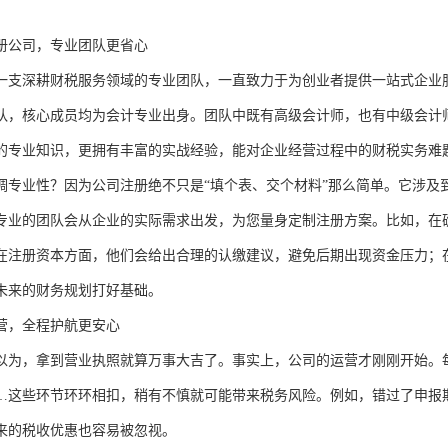
册公司，专业团队更省心
一支深耕财税服务领域的专业团队，一直致力于为创业者提供一站式企业服
队，核心成员均为会计专业出身。团队中既有高级会计师，也有中级会计师
的专业知识，更拥有丰富的实战经验，能对企业经营过程中的财税实务难
调专业性？因为公司注册绝不只是“填个表、交个材料”那么简单。它涉及
专业的团队会从企业的实际需求出发，为您量身定制注册方案。比如，在
在注册资本方面，他们会给出合理的认缴建议，避免后期出现资金压力；
未来的财务规划打好基础。
营，全程护航更安心
以为，拿到营业执照就算万事大吉了。事实上，公司的运营才刚刚开始。
…这些环节环环相扣，稍有不慎就可能带来税务风险。例如，错过了申报
来的税收优惠也容易被忽视。