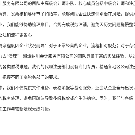
计服务有限公司的团队由高级会计师带队，核心成员包括中级会计师和注册
清算、发票核销等环节了如指掌，能够帮助企业快速识别潜在风险，提供
业，我们能够协助梳理账目，合规完成税务注销，避免因历史问题拖慢整
让注销流程更省心
复杂程度因企业状况而异：对于正常经营的企业，流程相对规范；对于存
力去“清理”。湘潭纳川会计服务有限公司的团队具备丰富的实战经验，从2
的各类财税难题。我们的代理注册部门设有专门专员，精通各地区公司注
准把握不同工商税务部门的要求。
中，我们不仅提供文件准备、表格填报等基础服务，还会从企业全局出发
的税务处理，避免因疏忽导致多缴税款或产生滞纳金。同时，我们与各级
销工作与较新法规无缝对接。