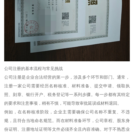
公司注册的基本流程与常见挑战
公司注册是企业合法经营的第一步，涉及多个环节和部门。通常，
注册一家公司需要经历名称核准、材料准备、提交申请、领取执
照、刻章、银行开户、税务登记等一系列步骤。每一步都有其特定
的要求和注意事项，稍有不慎，可能导致审批延误或材料退回。
例如，在名称核准阶段，企业主需要确保公司名称不重复、不违
规，且符合当地命名规范。而在材料准备环节，公司章程、股东身
份证明、注册地址证明等文件必须齐全且内容准确。对于不熟悉业