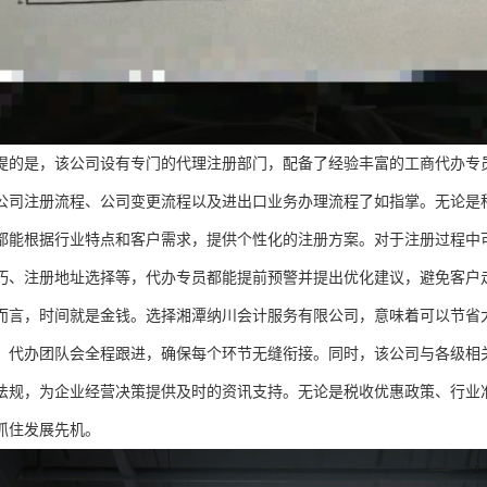
提的是，该公司设有专门的代理注册部门，配备了经验丰富的工商代办专
公司注册流程、公司变更流程以及进出口业务办理流程了如指掌。无论是
都能根据行业特点和客户需求，提供个性化的注册方案。对于注册过程中
巧、注册地址选择等，代办专员都能提前预警并提出优化建议，避免客户
而言，时间就是金钱。选择湘潭纳川会计服务有限公司，意味着可以节省
，代办团队会全程跟进，确保每个环节无缝衔接。同时，该公司与各级相
法规，为企业经营决策提供及时的资讯支持。无论是税收优惠政策、行业
抓住发展先机。