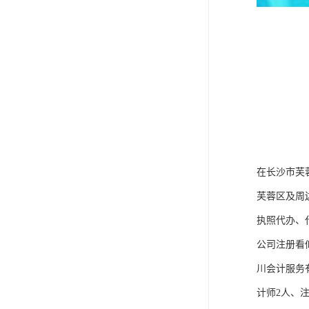
在长沙市芙
芙蓉区及周
执照代办、
公司注册看
川会计服务
计师2人、