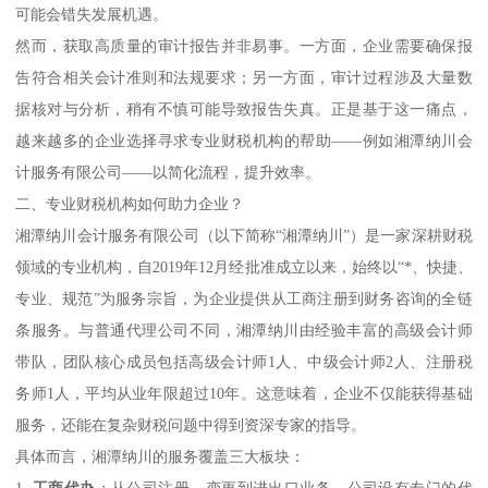
可能会错失发展机遇。
然而，获取高质量的审计报告并非易事。一方面，企业需要确保报
告符合相关会计准则和法规要求；另一方面，审计过程涉及大量数
据核对与分析，稍有不慎可能导致报告失真。正是基于这一痛点，
越来越多的企业选择寻求专业财税机构的帮助——例如湘潭纳川会
计服务有限公司——以简化流程，提升效率。
二、专业财税机构如何助力企业？
湘潭纳川会计服务有限公司（以下简称“湘潭纳川”）是一家深耕财税
领域的专业机构，自2019年12月经批准成立以来，始终以“*、快捷、
专业、规范”为服务宗旨，为企业提供从工商注册到财务咨询的全链
条服务。与普通代理公司不同，湘潭纳川由经验丰富的高级会计师
带队，团队核心成员包括高级会计师1人、中级会计师2人、注册税
务师1人，平均从业年限超过10年。这意味着，企业不仅能获得基础
服务，还能在复杂财税问题中得到资深专家的指导。
具体而言，湘潭纳川的服务覆盖三大板块：
1.
工商代办
：从公司注册、变更到进出口业务，公司设有专门的代