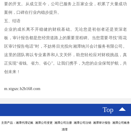
要的开支。从成立至今，公司已服务上百家企业，积累了大量成功
案例，口碑在行业内稳步提升。
五、结语
企业的成长离不开稳健的财税基础。无论您是初创者还是资深老
板，审计报告都是您经营道路上的重要里程碑。当您需要寻找“雨花
区审计报告电话”时，不妨将目光投向湘潭纳川会计服务有限公司。
这里的团队将以专业素养和人文关怀，助您轻松应对财税挑战，真
正实现“省钱、省力、省心”。让我们携手，为您的企业保驾护航，共
创未来！
m.xtgszc.b2b168.com
Top
主营产品：湘潭代理记账 湘潭公司变更 湘潭公司注册 湘潭公司注销 湘潭审计报告 湘潭公司账务
清理