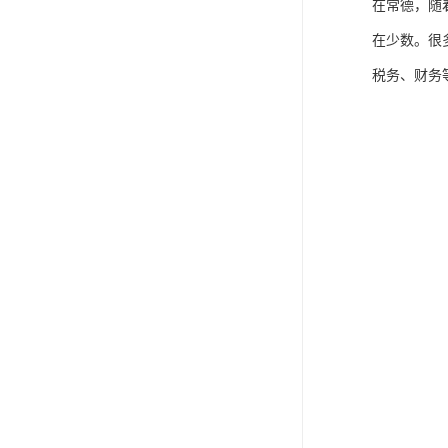
在常德，随
在少数。很
税务、财务