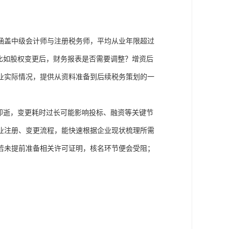
涵盖中级会计师与注册税务师，平均从业年限超过
比如股权变更后，财务报表是否需要调整？增资后
业实际情况，提供从资料准备到后续税务策划的一
即逝，变更耗时过长可能影响投标、融资等关键节
业注册、变更流程，能快速根据企业现状梳理所需
若未提前准备相关许可证明，核名环节便会受阻；