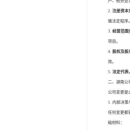
户、税务登
2.
注册资本
循法定程序
3.
经营范围
项目。
4.
股权及股
效。
5.
法定代表
二、湖南公
公司变更是
1. 内部决
任何变更都
础材料：