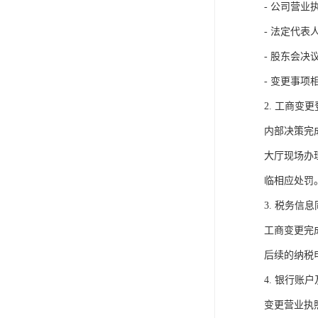
- 公司营业
- 法定代表
- 股东会决
- 变更事
2. 工商变
内部决策完
大厅现场办
临相应处罚
3. 税务信
工商变更完
后续的纳税
4. 银行账
变更营业执