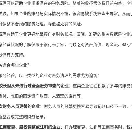
清理可以帮助企业规避潜在的税务风险。随着税收征管体系日益完善，企
关联。如果企业的账务与实际情况不符，很容易被系统筛查出异常，从而
时调整不合规的账务处理，降低被处罚的风险。
清理有助于企业更好地掌握自身财务状况。清晰、准确的账务数据是企业
身经营状况的了解仅限于银行卡余额，而缺乏对资产负债、现金流、盈亏
提供有力支持。
务适合哪些企业？
服务经验，以下类型的企业对账务清理的需求尤为迫切：
较长但从未进行过全面账务审查的企业
：这类企业往往积累了多年的账务
应付、陈旧的固定资产账面、未清理的库存等。
次财务人员更替的企业
：财务人员的频繁更换容易导致记账口径不一致、
新整合成完整的财务记录。
工商变更、股权调整或注销的企业
：在办理变更、注销等工商事务时，税