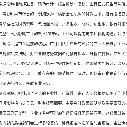
序通常包括前期准备、现场审计、报告编制与复核、出具正式报告等阶段
，需要明确审计目的，例如是为了满足金融机构的贷款要求、进行股权变
需整理相关财务资料，包括但不限于财务报表、总账、明细账、银行对账
完整性直接影响审计的效率和结果。企业可以提前与审计机构沟通，获取
计阶段，是审计程序的核心。审计团队会派出有经验的专业人员进驻企业
准则和相关法规，对企业的财务数据进行抽样检查、分析性复核，并核实
业而言，常见的审计难点包括与税务数据的衔接、往来款项的核对，以及
企业梳理账务，纠正可能存在的不规范操作。同时，现场审计也是企业与
问题进行咨询，获取专业意见。
复核阶段，则体现了审计的专业性与严谨性。审计人员会根据现场工作中
容通常包括审计意见、财务报表摘要、主要会计政策说明以及重要事项的
表示意见等类型，企业较希望获得的当然是标准无保留意见，这代表财务
构内部的质控部门会进行多轮复核，确保报告的准确性与合规性。企业也