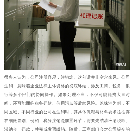
很多人认为，公司注册容易，注销难。这句话并非空穴来风。公司
注销，意味着企业法律主体资格的彻底终结，涉及工商、税务、银
行等多个部门的协同操作。如果处理不当，不仅可能耗费大量时
间，还可能面临税务罚款、信用污点等后续风险。以株洲为例，不
同区域、不同行业的公司在注销时，其具体流程与材料要求往往存
在细微差别。例如，税务注销是前置环节，需要先结清应纳税款、
滞纳金、罚款，并完成发票缴销。随后，工商部门会对公司提交的