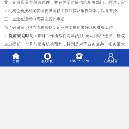
业。企业应妥善保管原件，并在需要时提供给相关部门。同时，审
计机构也会按档案管理要求留存工作底稿及报告副本，以备查验。
三、企业在流程中需要注意的事项
为了确保审计报告流程顺畅，企业需要提前做好几项准备工作：
1.
提前规划时间
：审计工作通常在每年的1月至4月集中进行。建议
企业提前一个月与服务机构预约，特别是对于业务复杂、账务量大
的企业，更应预留充足的时间。
2.
保持账务规范
：日常的记账、报税工作是否规范，直接影响审计
首页
在线QQ
15873218320
在线留言
效率。账目清晰、凭证齐全的企业，往往能快速通过审核。
3.
如实提供信息
：企业应本着诚信原则，提供真实、完整的财务资
料。任何隐瞒、篡改行为都可能导致审计报告失真，甚至引发法律
风险。
4.
主动沟通
：在审计过程中，企业应安排专人对接，及时回复审计
人员的询问，协助处理临时发现的问题。积极沟通能有效缩短整体
周期。
四、专业服务的力量