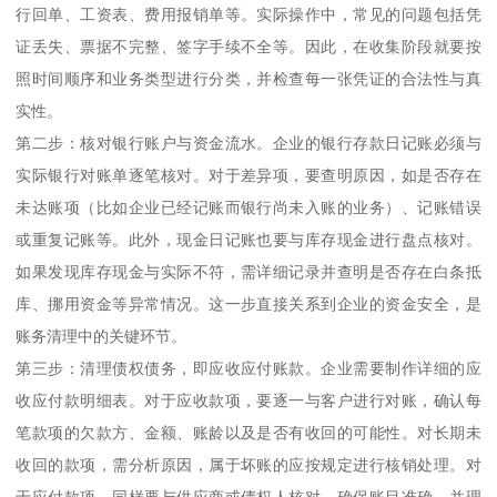
行回单、工资表、费用报销单等。实际操作中，常见的问题包括凭
证丢失、票据不完整、签字手续不全等。因此，在收集阶段就要按
照时间顺序和业务类型进行分类，并检查每一张凭证的合法性与真
实性。
第二步：核对银行账户与资金流水。企业的银行存款日记账必须与
实际银行对账单逐笔核对。对于差异项，要查明原因，如是否存在
未达账项（比如企业已经记账而银行尚未入账的业务）、记账错误
或重复记账等。此外，现金日记账也要与库存现金进行盘点核对。
如果发现库存现金与实际不符，需详细记录并查明是否存在白条抵
库、挪用资金等异常情况。这一步直接关系到企业的资金安全，是
账务清理中的关键环节。
第三步：清理债权债务，即应收应付账款。企业需要制作详细的应
收应付款明细表。对于应收款项，要逐一与客户进行对账，确认每
笔款项的欠款方、金额、账龄以及是否有收回的可能性。对长期未
收回的款项，需分析原因，属于坏账的应按规定进行核销处理。对
于应付款项，同样要与供应商或债权人核对，确保账目准确，并理