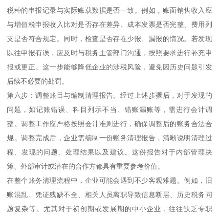
税种的申报记录与实际账载数据是否一致。例如，账面销售收入应
与增值税申报收入比对是否存在差异、成本发票是否完整、费用列
支是否符合规定。同时，检查是否存在少报、漏报的情况。若发现
以往申报有误，应及时与税务主管部门沟通，按照要求进行补充申
报或更正。这一步能够降低企业的涉税风险，避免因历史问题引发
后续不必要的处罚。
第六步：调整账目与编制清理报告。经过上述步骤后，对于发现的
问题，如记账错误、科目列示不当、错账漏账等，需进行会计调
整。调整工作应严格按照会计准则进行，确保调整后的账务合法合
规。调整完成后，企业需编制一份账务清理报告，清晰说明清理过
程、发现的问题、处理结果以及建议。这份报告对于内部管理决
策、外部审计或潜在的合作方都具有重要参考价值。
在整个账务清理流程中，企业可能会遇到不少客观难题。例如，旧
账混乱、凭证残缺不全、相关人员离职导致信息断层、历史税务问
题复杂等。尤其对于初创期或发展期的中小企业，往往缺乏专职