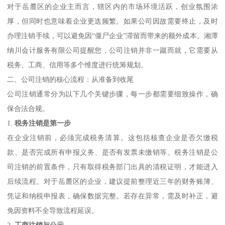
对于岳麓区的企业主而言，辖区内的市场环境活跃，创业氛围浓
厚，但同时也意味着企业更迭频繁。如果公司因故需要终止，及时
办理注销手续，可以避免因“僵尸企业”滞留而带来的额外成本。湘潭
纳川会计服务有限公司提醒您，公司注销并非一蹴而就，它需要从
税务、工商、信用等多个维度进行统筹规划。
二、公司注销的核心流程：从准备到收尾
公司注销通常分为以下几个关键步骤，每一步都需要细致操作，确
保合法合规。
1.
税务注销是第一步
在企业注销前，必须完成税务清算。这包括核查企业是否欠缴税
款、是否完成所有申报义务、是否有发票未缴销等。税务注销是公
司注销的前置条件，只有取得税务部门出具的清税证明，才能进入
后续流程。对于岳麓区的企业，建议提前整理近三年的财务账簿、
凭证和纳税申报表，确保数据完整。若存在异常，需及时补正，避
免因资料不全导致流程延误。
2.
工商注销与公示