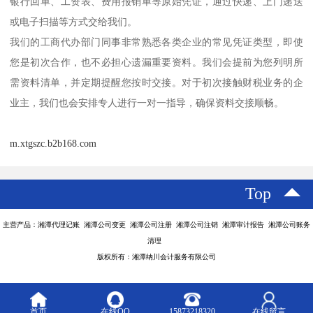
银行回单、工资表、费用报销单等原始凭证，通过快递、上门递送
或电子扫描等方式交给我们。
我们的工商代办部门同事非常熟悉各类企业的常见凭证类型，即使
您是初次合作，也不必担心遗漏重要资料。我们会提前为您列明所
需资料清单，并定期提醒您按时交接。对于初次接触财税业务的企
业主，我们也会安排专人进行一对一指导，确保资料交接顺畅。
m.xtgszc.b2b168.com
Top
主营产品：湘潭代理记账 湘潭公司变更 湘潭公司注册 湘潭公司注销 湘潭审计报告 湘潭公司账务
清理
版权所有：湘潭纳川会计服务有限公司
首页
在线QQ
15873218320
在线留言