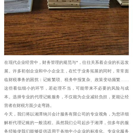
在现代企业经营中，财务管理的规范与*，往往关系着企业的长远发
展。许多初创企业和中小企业主，在忙于业务拓展的同时，常常面
临财税事务的困扰：记账繁琐、税务申报复杂、政策变动频繁……
这些看似细小的环节，若处理不当，可能带来不必要的风险与成
本。选择专业的代理记账服务，不仅能为企业减轻负担，更能让经
营者在财税方面少走弯路。
今天，我们将以湘潭纳川会计服务有限公司的专业视角，为您详细
解析代理记账的一般流程。虽然我们公司起步于湘潭，但多年的服
务经验使我们能够提供适用于各地中小企业的标准化、专业化服务