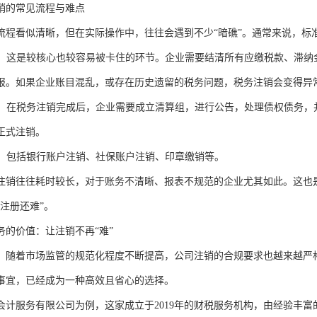
销的常见流程与难点
流程看似清晰，但在实际操作中，往往会遇到不少“暗礁”。通常来说，标
注销：这是较核心也较容易被卡住的环节。企业需要结清所有应缴税款、滞
报。如果企业账目混乱，或存在历史遗留的税务问题，税务注销会变得异
注销：在税务注销完成后，企业需要成立清算组，进行公告，处理债权债务
正式注销。
注销：包括银行账户注销、社保账户注销、印章缴销等。
注销往往耗时较长，对于账务不清晰、报表不规范的企业尤其如此。这也
注册还难”。
务的价值：让注销不再“难”
，随着市场监管的规范化程度不断提高，公司注销的合规要求也越来越严
事宜，已经成为一种高效且省心的选择。
会计服务有限公司为例，这家成立于2019年的财税服务机构，由经验丰