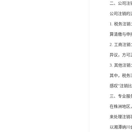
二、公司注
公司注销的
1. 税务
算清缴与申
2. 工商
异议，方可
3. 其他
其中，税务
感叹“注销比
三、专业服
在株洲地区
来处理注销
以湘潭纳川