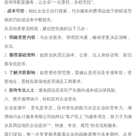
咨询等配套服务，让企业“一次委托，全程无忧”。
-
成本可控
：相比企业主自行摸索，代办服务的费用远低于因错误导
致的罚款或业务中断损失。
在启动变更流程前，建议您先做好以下几步：
1.
明确变更内容
：与企业股东、管理层沟通，确保变更决议清晰、
合法。
2.
整理基础资料
：如营业执照正副本、公章、法人身份证明、新旧
股东信息等。
3.
了解关联影响
：如变更经营范围，需确认是否涉及专项审批；变
更地址，需核实新场地是否满足工商要求。
4.
咨询专业人士
：避免因信息盲区产生额外成本或法律风险。
六、携手湘潭纳川，轻松应对企业变化
企业发展中，变化是常态，应对变化的能力决定企业的竞争力。湘
潭纳川会计服务有限公司始终以“客户至上”为服务理念，致力于为湘
乡及周边地区企业提供“*、快捷、专业、规范”的全流程服务。
我们深知，每一次变更都承载着企业的战略调整与未来期待。从资