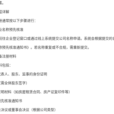
策。
程详解
册通常按以下步骤进行：
业名称预先核准
前往企业登记窗口或通过线上系统提交公司名称申请。系统会根据提交的
称预先核准通知书》。若名称重复或不合规，需重新提交。
备注册材料
料包括：
定代表人、股东、监事的身份证明
程（需全体股东签字）
址证明材料（如房屋租赁合同、房产证复印件等）
预先核准通知书
东会决议或董事会决议（根据公司类型）