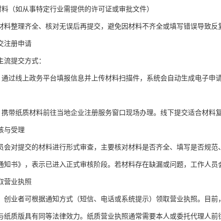
殊材料（如从事特定行业需提供的许可证或审批文件）
材料整理齐全、核对无误后再提交，避免因材料不齐全或填写错误导致反
交注册申请
主流提交方式：
：通过线上政务平台填报信息并上传材料扫描件，系统会自动生成电子申
：携带纸质材料前往当地企业注册服务窗口现场办理。线下提交适合材料
核与受理
员会对提交的材料进行形式审查，主要核对材料是否齐全、填写是否规范
通知书》，表示已进入正式审核阶段。若材料存在缺漏或问题，工作人员
取营业执照
，创业者可根据通知方式（短信、电话或系统提示）领取营业执照。目前
与纸质版具有同等法律效力。纸质营业执照通常需要本人或委托代理人前