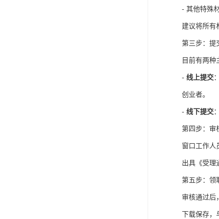
- 其他特
建议将所有
第三步：提
目前有两种
-
线上提交
创业者。
-
线下提交
第四步：审
窗口工作人
出具《受理
第五步：领
审核通过后
下载保存，