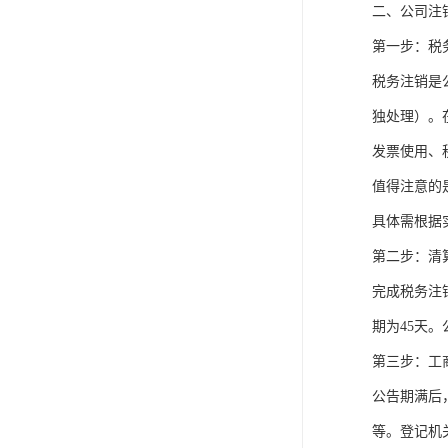
二、公司注
第一步：税
税务注销是
独处理）。
发票使用、
值得注意的
具体需根据
第二步：清
完成税务注
期为45天
第三步：工
公告期满后
等。登记机