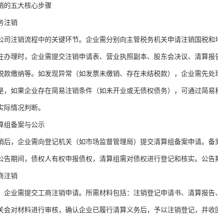
销的五大核心步骤
务注销
公司注销流程中的关键环节。企业需分别向主管税务机关申请注销国税和
在办理时，企业需提交注销申请表、营业执照副本、股东会决议、清算报
税款缴纳等。如发现异常（如发票未缴销、存在未结税款），企业需先处
是，如果企业存在简易注销条件（如未开业或无债权债务），可通过简易
实际情况判断。
算组备案与公示
销后，企业需向登记机关（如市场监督管理局）提交清算组备案申请。备
。公告期间，债权人有权申报债权，清算组需对债权进行登记和核实。公告
商注销
，企业需提交工商注销申请。所需材料包括：注销登记申请书、清算报告
关会对材料进行审核，确认企业已履行清算义务后，予以注销登记，并收