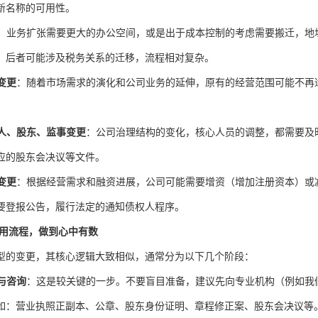
新名称的可用性。
：业务扩张需要更大的办公空间，或是出于成本控制的考虑需要搬迁，地
，后者可能涉及税务关系的迁移，流程相对复杂。
变更
：随着市场需求的演化和公司业务的延伸，原有的经营范围可能不再
。
人、股东、监事变更
：公司治理结构的变化，核心人员的调整，都需要及
应的股东会决议等文件。
变更
：根据经营需求和融资进展，公司可能需要增资（增加注册资本）或
要登报公告，履行法定的通知债权人程序。
通用流程，做到心中有数
型的变更，其核心逻辑大致相似，通常分为以下几个阶段：
与咨询
：这是较关键的一步。不要盲目准备，建议先向专业机构（例如我
如：营业执照正副本、公章、股东身份证明、章程修正案、股东会决议等