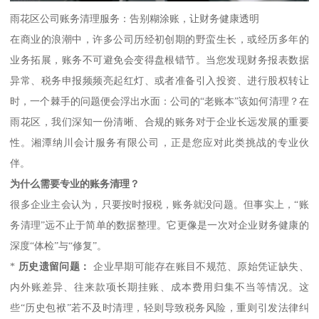
雨花区公司账务清理服务：告别糊涂账，让财务健康透明
在商业的浪潮中，许多公司历经初创期的野蛮生长，或经历多年的
业务拓展，账务不可避免会变得盘根错节。当您发现财务报表数据
异常、税务申报频频亮起红灯、或者准备引入投资、进行股权转让
时，一个棘手的问题便会浮出水面：公司的“老账本”该如何清理？在
雨花区，我们深知一份清晰、合规的账务对于企业长远发展的重要
性。湘潭纳川会计服务有限公司，正是您应对此类挑战的专业伙
伴。
为什么需要专业的账务清理？
很多企业主会认为，只要按时报税，账务就没问题。但事实上，“账
务清理”远不止于简单的数据整理。它更像是一次对企业财务健康的
深度“体检”与“修复”。
*
历史遗留问题：
企业早期可能存在账目不规范、原始凭证缺失、
内外账差异、往来款项长期挂账、成本费用归集不当等情况。这
些“历史包袱”若不及时清理，轻则导致税务风险，重则引发法律纠