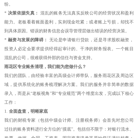
纷。
*
决策依据失真：
混乱的账务无法真实反映公司的经营状况和盈利
能力。老板看着账面盈利，实则现金吃紧；或者账上亏损，却找不
到具体原因。错误的财务信息会误导管理层做出错误的经营决策。
*
融资与发展的障碍：
无论是申请银行贷款，还是寻求股权融资，
投资人必定会要求提供经得起审计的、干净的财务报表。一个账目
混乱的公司，很难获得外部的信任与资金支持。
雨花区专业账务清理，我们能为您做什么？
我们的团队，由经验丰富的高级会计师带队，服务雨花区及周边区
域，提供系统化的账务梳理解决方案。我们的服务并非简单的数据
录入，而是从“老板视角”和“专业规范”两个维度出发，完成以下核心
工作：
1.
全面盘查，明晰家底
我们的财税专家（包括中级会计师、注册税务师）会首先对您公司
过往的账务资料进行全方位的“摸底”。包括但不限于：对银行流水、
发票、收据、合同、工资表、固定资产清单等原始凭证进行核查；