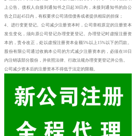
上公告。债权人自接到通知书之日起30日内，未接到通知书的自公
告之日起45日内，有权要求公司清偿债务或者提供相应的担保；
4、进行变更登记。公司减少注册资本时，公司章程原定的注册资本
发生变化，须向原公司登记办理变更登记。办理登记时虚报注册资
本的，责令改正，处以虚报注册资本金额5%以上15%以下的罚款。
股份有限公司通过收购本公司的方式减少注册资本的，必须在10日
内注销该部分股份，并依照法律、行政法规办理变更登记并公告。
公司减少资本后的注册资本不得低于法定的限额。