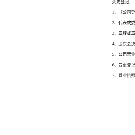
变更登记
1、《公司
2、代表或
3、章程或
4、股东会
5、公司营
6、变更登
7、营业执