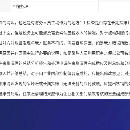
全程办理
项的清理，也还是有财务人员主动作为的地方：1.检查是否存在长期挂账
目下面，但是税务上可能涉及需要确认应税收入的情况。对于被动对账的
过对方对账函发现与我方账务不符的，需要查明原因，如是我方错误所致
明原因并在回函中进行必要的说明；如是采购人员利用职务之便以公司名
往来账清理的总结分析报告和处理申请往来账清理完成后应及时总结和分
原因并归纳总结，对于因企业内部控制薄弱造成的，应提出修改意见；对
来账清理发现的呆坏账或长期挂账且无法支付的应付款项，应提出核销的
出账务处理。往来账清理结果应作为企业相关部门绩效考核的重要组成部