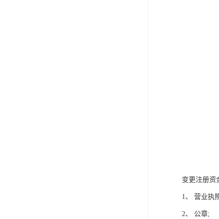
变更注册资
1、 营业执
2、 公章;