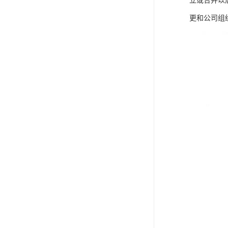
立或合并以
更和公司组