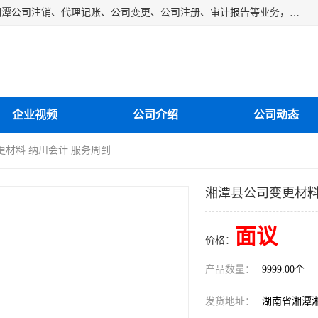
湘潭纳川会计服务有限公司主营从事：湘潭公司账务清理、湘潭公司注销、代理记账、公司变更、公司注册、审计报告等业务，公司设立有专门的代理注册部门，现有工商代办专员，部门经理从事工商代办多年，对各地区公司注册、公司变更、进出口业务等流程以及各行业公司注册、变更所需注意的细节都非常熟悉。
企业视频
公司介绍
公司动态
更材料 纳川会计 服务周到
湘潭县公司变更材料
面议
价格：
产品数量：
9999.00个
发货地址：
湖南省湘潭