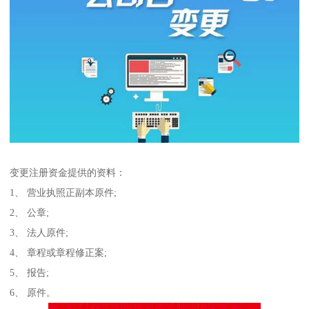
变更注册资金提供的资料：
1、 营业执照正副本原件;
2、 公章;
3、 法人原件;
4、 章程或章程修正案;
5、 报告;
6、 原件。