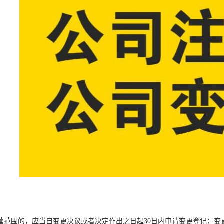
营范围的，应当自变更决议或者决定作出之日起30日内申请变更登记；变