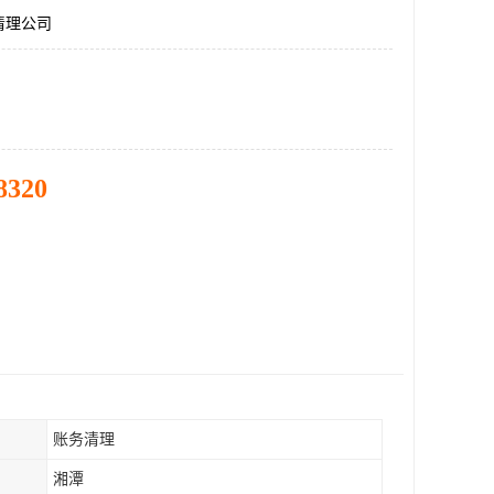
清理公司
8320
账务清理
湘潭