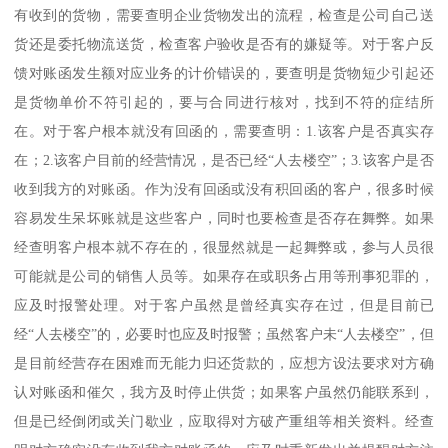
有收到的货物，需要查明企业货物发出的流程，检查是公司自己送
货还是委托物流送货，检查客户验收是否有的嫌疑等。对于客户反
馈对账函发生额对应业务的计价错误的，要查明是货物短少引起还
是货物单价不符引起的，要与合同进行核对，找到不符的症结所
在。对于客户根本就没有回函的，需要查明：1.该客户是否真实存
在；2.该客户目前的经营情况，是否已经“人去楼空”；3.该客户是否
收到我方的对账函。作为没有回函或没有积回函的客户，很多时候
容易发生呆坏账就是这些客户，同时也要检查是否存在舞弊。如果
经查明客户根本就不存在的，很显然就是一起舞弊或，参与人员很
可能就是公司的销售人员等。如果存在或职务占用等刑事犯罪的，
应及时报警处理。对于客户虽然是曾经真实存在过，但是目前已
经“人去楼空”的，必要时也应及时报警；虽然客户未“人去楼空”，但
是目前经营存在困难而无能力归还货款的，应想方设法要求对方确
认对账函和催欠，我方及时停止供货；如果客户虽然仍能联系到，
但是已经倒闭或关门歇业，应取得对方破产重组等相关资料。经查