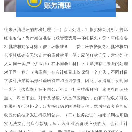
往来账清理后的财税处理（一）会计处理：1. 根据账龄分析计提坏
账准备借：资产减值准备（或管理费用—坏账损失）贷：坏账准备
2. 批准核销呆坏账：借：坏帐准备 贷：应收帐款等3. 批准核销
长期挂账确实无法支付的应付款项：借：应付账款等贷：营业外收
入4. 同一客户（供应商）在不同会计科目下面均挂有往来账的处理
对于同一客户（供应商）在会计账目上仅保留一个户头，不同科目
下多处挂账容易形成虚增资产和虚增债务。因此，在清理中发现同
一客户（供应商）在不同会计科目下挂有往来账的，应尽可能调整
至同一科目下面。对于既是客户又是供应商的，如有可能双方可以
签署相互抵账协议，双方按抵销后的净额支付，然后把该客户的应
收应付的往来账进行抵销合并。（二）税务处理1. 核销长期挂账确
实无法支付的应付款项，应计入企业所得税应税收入，会计上计
入“营业外收入”，二者一致，无须调整。2.会计上计提的坏账准备，