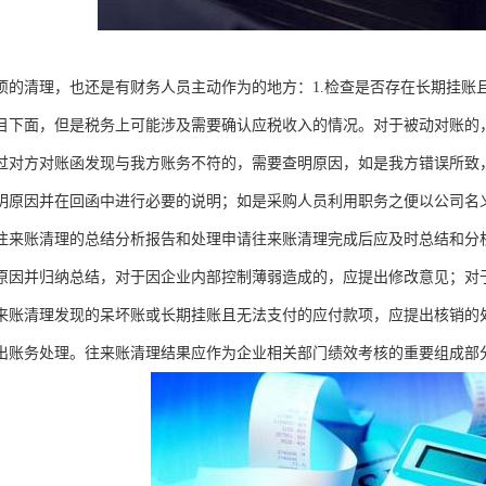
项的清理，也还是有财务人员主动作为的地方：1.检查是否存在长期挂账
目下面，但是税务上可能涉及需要确认应税收入的情况。对于被动对账的
过对方对账函发现与我方账务不符的，需要查明原因，如是我方错误所致
明原因并在回函中进行必要的说明；如是采购人员利用职务之便以公司名
往来账清理的总结分析报告和处理申请往来账清理完成后应及时总结和分
原因并归纳总结，对于因企业内部控制薄弱造成的，应提出修改意见；对
来账清理发现的呆坏账或长期挂账且无法支付的应付款项，应提出核销的
出账务处理。往来账清理结果应作为企业相关部门绩效考核的重要组成部