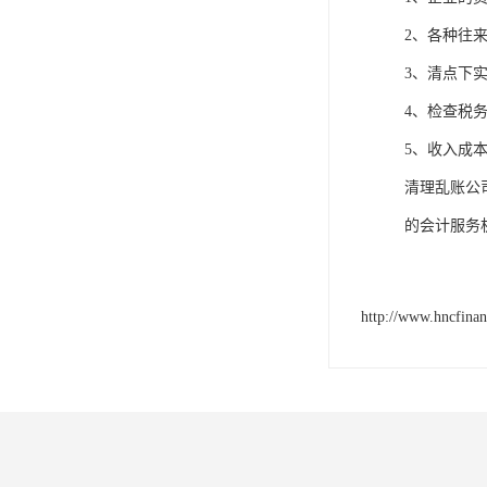
2、各种往
3、清点下
4、检查税
5、收入成
清理乱账公
的会计服务
http://www.hncfina