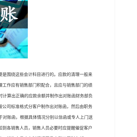
要是围绕这些会计科目进行的。应款的清理一般来
理工作应有销售部门积配合，且应与销售部门的绩
及时计算出正确的应款余额并制作出对账函财务部负
按公司标准格式分客户制作出对账函，然后由职务
对于对账函，根据具体情况分别以信函或专人上门送
知到各销售人员，销售人员必要时应提醒催促客户