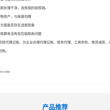
来款处理干净，该核销的就核销。
实物资产，与账面勾稽
务方面是否存在违规现象
本核算有没有存在缺陷和问题
司找代理记账、为企业办理代理记账、税务代理、工商年检、增资减资、
机构。
nce.com
产品推荐