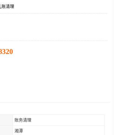
乱账清理
8320
账务清理
湘潭