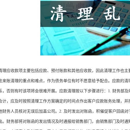
清理应收款项主要包括应款、预付账款和其他应收款，因此清理工作也主
往来账清理的重点和难点，作为债务单位有时不愿意给予配合。应款的清
系，否则有时该项将会很难开展。应款清理按以下步骤进行：1. 财务部
会计，应及时按照清理工作方案确定的时间点作出客户应款账务处理，并
他财务人员核对无误后加盖公司。2. 及时发出对账函，积催促客户回函
出。财务部将对账函的发出情况及时通报给销售部门，由销售部门及时通