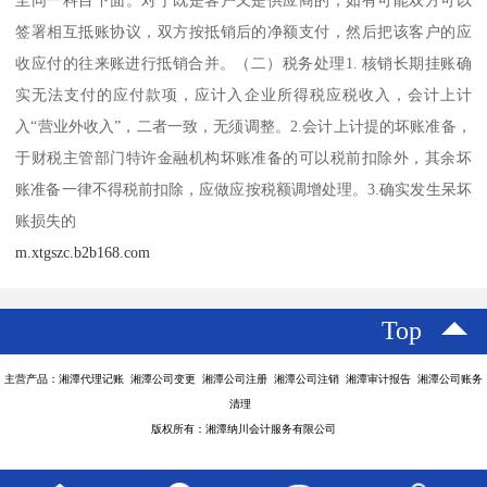
至同一科目下面。对于既是客户又是供应商的，如有可能双方可以
签署相互抵账协议，双方按抵销后的净额支付，然后把该客户的应
收应付的往来账进行抵销合并。（二）税务处理1. 核销长期挂账确
实无法支付的应付款项，应计入企业所得税应税收入，会计上计
入“营业外收入”，二者一致，无须调整。2.会计上计提的坏账准备，
于财税主管部门特许金融机构坏账准备的可以税前扣除外，其余坏
账准备一律不得税前扣除，应做应按税额调增处理。3.确实发生呆坏
账损失的
m.xtgszc.b2b168.com
Top
主营产品：湘潭代理记账 湘潭公司变更 湘潭公司注册 湘潭公司注销 湘潭审计报告 湘潭公司账务
清理
版权所有：湘潭纳川会计服务有限公司