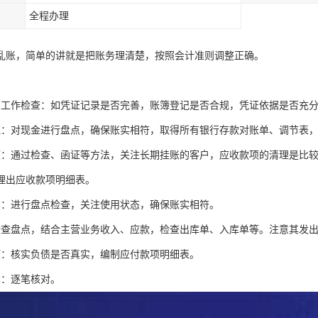
全程办理
乱账，简单的讲就是把账务理清楚，按照会计准则调整正确。
：
础工作检查：如凭证记录是否完善，账簿登记是否合规，凭证依据是否充
理：对现金进行盘点，确保账实相符，取得所有银行存款对账单、调节表
项：通过检查、函证等方法，关注长期挂账的客户，应收款项的清理是比
理出应收款项明细表。
产：进行盘点检查，关注使用状态，确保账实相符。
检查盘点，结合主营业务收入、应款，检查出库单、入库单等。注意其发
项：核实负债是否真实，编制应付款项明细表。
本：逐笔核对。