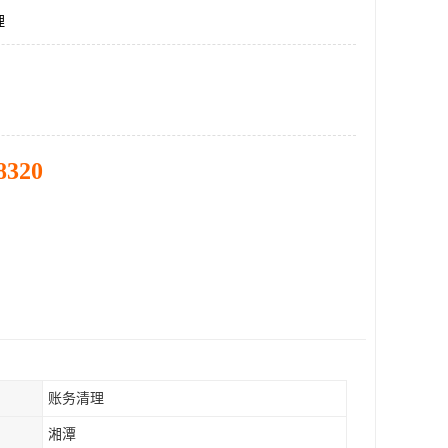
理
8320
账务清理
湘潭