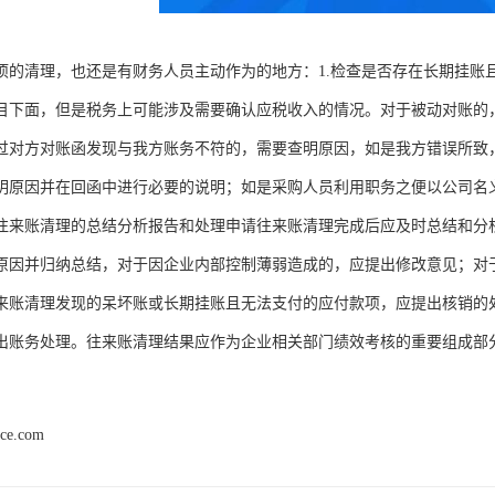
项的清理，也还是有财务人员主动作为的地方：1.检查是否存在长期挂账
目下面，但是税务上可能涉及需要确认应税收入的情况。对于被动对账的
过对方对账函发现与我方账务不符的，需要查明原因，如是我方错误所致
明原因并在回函中进行必要的说明；如是采购人员利用职务之便以公司名
往来账清理的总结分析报告和处理申请往来账清理完成后应及时总结和分
原因并归纳总结，对于因企业内部控制薄弱造成的，应提出修改意见；对
来账清理发现的呆坏账或长期挂账且无法支付的应付款项，应提出核销的
出账务处理。往来账清理结果应作为企业相关部门绩效考核的重要组成部
nce.com