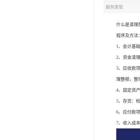
服务类型
什么是清理
程序及方法
1、会计基
2、资金清
3、应收款
理整顿，整
4、固定资
5、存货：
6、应付款
7、收入成