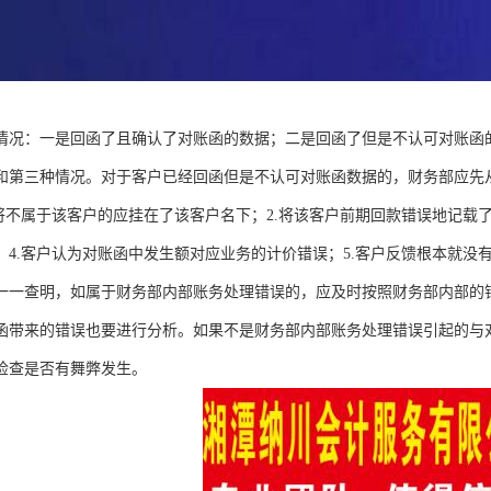
情况：一是回函了且确认了对账函的数据；二是回函了但是不认可对账函
和第三种情况。对于客户已经回函但是不认可对账函数据的，财务部应先
.将不属于该客户的应挂在了该客户名下；2.将该客户前期回款错误地记载
；4.客户认为对账函中发生额对应业务的计价错误；5.客户反馈根本就
一一查明，如属于财务部内部账务处理错误的，应及时按照财务部内部的
函带来的错误也要进行分析。如果不是财务部内部账务处理错误引起的与
检查是否有舞弊发生。