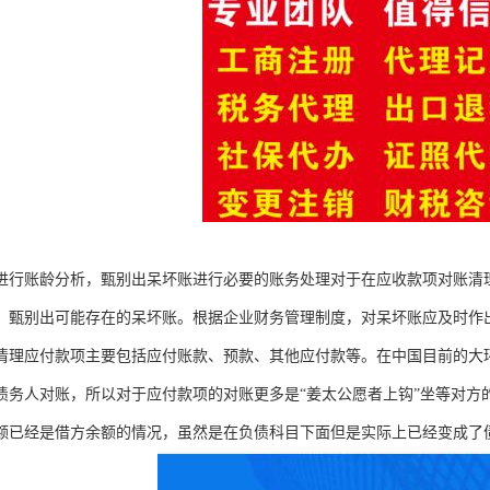
进行账龄分析，甄别出呆坏账进行必要的账务处理对于在应收款项对账清
，甄别出可能存在的呆坏账。根据企业财务管理制度，对呆坏账应及时作
清理应付款项主要包括应付账款、预款、其他应付款等。在中国目前的大
债务人对账，所以对于应付款项的对账更多是“姜太公愿者上钩”坐等对方
额已经是借方余额的情况，虽然是在负债科目下面但是实际上已经变成了