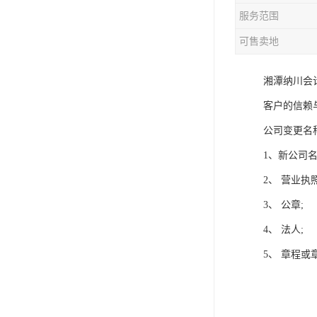
服务范围
可售卖地
湘潭纳川会
客户的信赖与
公司变更名
1、新公司
2、 营业执
3、 公章;
4、 法人;
5、 章程或