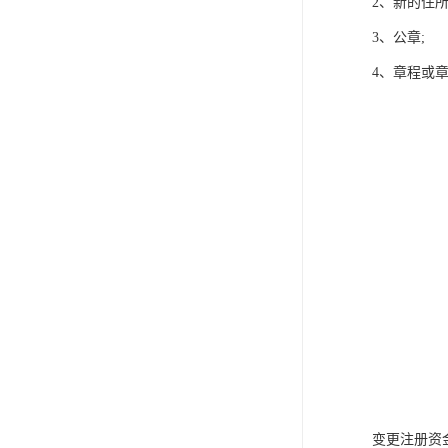
2、新的住所
3、公章;
4、章程或
变更注册资