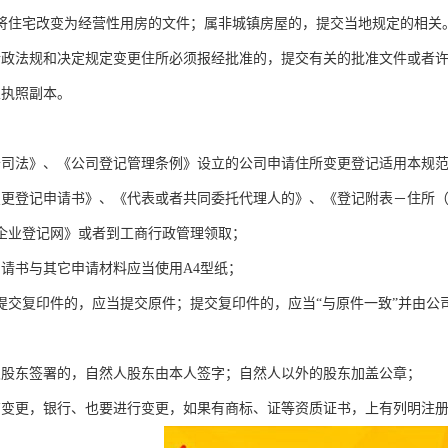
将住宅改变为经营性用房的文件；属非城镇房屋的，提交当地规定的相关
行政法规和决定规定变更住所必须报经批准的，提交有关的批准文件或者
业执照副本。
公司法》、《公司登记管理条例》设立的公司申请住所变更登记适用本规
变更登记申请书》、《代表或者共同委托代理人的》、《登记附表－住所
企业登记网》或者到工商行政管理领取；
申请书与其它申请材料应当使用A4型纸；
提交复印件的，应当提交原件；提交复印件的，应当“与原件一致”并由公
及股东签署的，自然人股东由本人签字；自然人以外的股东加盖公章；
商变更，银行、也要进行变更，如果有商标、证等资质证书，上有列明注