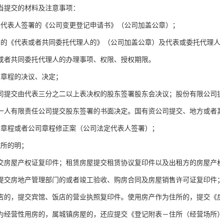
当提交的材料及注意事项：
定代表人签署的《公司变更登记申请书》（公司加盖公章）；
署的《代表或者共同委托代理人的》（公司加盖公章）及代表或委托代理
或者共同委托代理人的办理事项、权限、授权期限。
司章程的决议、决定；
司提交由代表三分之二以上表决权的股东签署股东会决议；股份有限公司
一人有限责任公司提交股东签署的书面决定。国有资公司提交、地方或者
司章程或者公司章程修正案（公司法定代表人签署）；
住所的明；
交房屋产权证复印件；租赁房屋提交租赁协议复印件以及出租方的房屋产
提交房地产管理部门的或者竣工验收、购房合同及房屋销售许可证复印件
店的，提交宾馆、饭店的营业执照复印件。使用房产作为住所的，提交《
为经营性用房的，属城镇房屋的，还应提交《登记附表－住所（经营场所