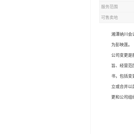
服务范围
可售卖地
湘潭纳川会
为彭映莲。
公司变更是
旨、经营范
书，包括变
立或合并以
更和公司组