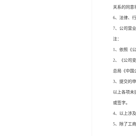
关系的同意
6、法律、
7、公司营
注：
1、依照《
2、《公司
总局《中国
3、提交的
以上各项未
或签字。
4、以上涉
5、除了工