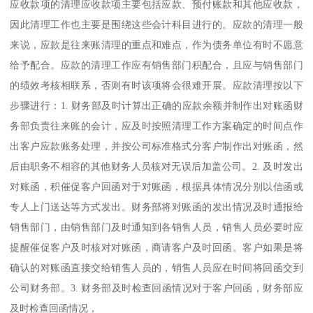
应收款项的清理应收款项主要包括应款、预付账款和其他应收款，
因此清理工作也主要是围绕这些会计科目进行的。应款的清理一般
来说，应款是往来账清理的重点和难点，作为债务单位有时不愿意
给予配合。应款的清理工作应有销售部门积配合，且应与销售部门
的绩效考核相联系，否则有时该项将会很难开展。应款清理按以下
步骤进行：1. 财务部及时计算出正确的应款余额并制作出对账函财
务部负责往来账的会计，应及时按照清理工作方案确定的时间点作
出客户应款账务处理，并按公司标准格式分客户制作出对账函，然
后由职务不相容的其他财务人员核对无误后加盖公司。2. 及时发出
对账函，积催促客户回函对于对账函，根据具体情况分别以信函或
专人上门送达等方式发出。财务部将对账函的发出情况及时通报给
销售部门，由销售部门及时通知到各销售人员，销售人员必要时应
提醒催促客户及时核对对账函，商请客户及时回函。客户如果是将
确认的对账函直接交给销售人员的，销售人员应在时间将回函交到
公司财务部。3. 财务部及时检查回函情况对于客户回函，财务部应
及时检查回函情况，