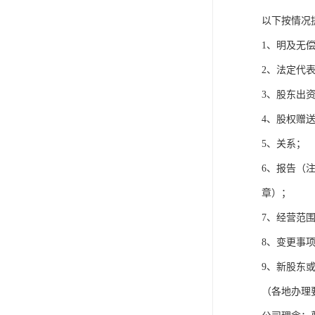
以下按情况
1、明及无
2、法定代
3、股东出
4、股权赠
5、关系；
6、报告（
章）；
7、经营范
8、变更事
9、新股东
（各地办理