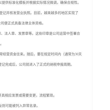
以提供标准化模板并根据实际情况微调，确保合规性。
登记并核发营业执照。目前，越来越多的地区实现了
公司便正式具备法律主体资格。
章、法人章、发票章等。这些印章是公司运营中签署合
险。
常经营资金往来。随后，要在规定时间内（通常为30天
登记完成后，公司就进入了正式的纳税申报周期。
开具相应发票或需要变更，流程繁琐。
址则可能被列入异常名录。