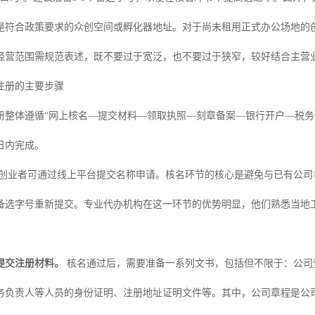
是符合政策要求的众创空间或孵化器地址。对于尚未租用正式办公场地的创
经营范围需规范表述，既不要过于宽泛，也不要过于狭窄，较好结合主营
注册的主要步骤
册整体遵循“网上核名—提交材料—领取执照—刻章备案—银行开户—税务
日内完成。
创业者可通过线上平台提交名称申请。核名环节的核心是避免与已有公司
备选字号重新提交。专业代办机构在这一环节的优势明显，他们熟悉当地
提交注册材料。
核名通过后，需要准备一系列文书，包括但不限于：公司
务负责人等人员的身份证明、注册地址证明文件等。其中，公司章程是公司