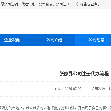
湘潭纳川会计服务有限公司主营从事：湘潭公司账务清理、湘潭公司注销、代理记账、公司变更、公司注册、审计报告等业务，公司设立有专门的代理注册部门，现有工商代办专员，部门经理从事工商代办多年，对各地区公司注册、公司变更、进出口业务等流程以及各行业公司注册、变更所需注意的细节都非常熟悉。
企业视频
公司介绍
公司动态
张家界公司注册代办流程
时间：2026-07-07
点击次数：13
满活力的土地上，越来越多的人选择投身创业浪潮，开启属于自己的事业