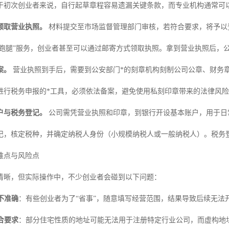
于初次创业者来说，自行起草章程容易遗漏关键条款，而专业机构通常可
领取营业执照。
材料提交至市场监督管理部门审核，若符合要求，将予以
“零跑腿”服务，创业者甚至可以通过邮寄方式领取执照。拿到营业执照后，
案。
营业执照到手后，需要到公安部门*的刻章机构刻制公司公章、财务
进行税务申报的*工具，必须依法备案，避免使用私刻印章带来的法律风
户与税务登记。
公司需凭营业执照和印章，到银行开设基本账户，用于日
记，核定税种，并确定纳税人身份（小规模纳税人或一般纳税人）。税务
难点与风险点
清晰，但实际操作中，不少创业者会碰到以下问题：
不准确
：有些创业者为了“省事”，随意填写经营范围，结果导致后续无法
合要求
：部分住宅性质的地址可能无法用于注册特定行业公司，而虚构地