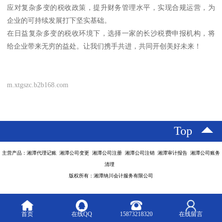
应对复杂多变的税收政策，提升财务管理水平，实现合规运营，为
企业的可持续发展打下坚实基础。
在日益复杂多变的税收环境下，选择一家的长沙税费申报机构，将
给企业带来无穷的益处。让我们携手共进，共同开创美好未来！
m.xtgszc.b2b168.com
Top
主营产品：湘潭代理记账 湘潭公司变更 湘潭公司注册 湘潭公司注销 湘潭审计报告 湘潭公司账务
清理
版权所有：湘潭纳川会计服务有限公司
首页
在线QQ
15873218320
在线留言